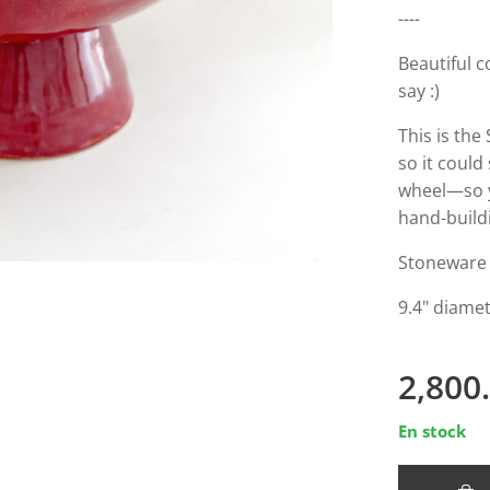
----
Beautiful c
say :)
This is the
so it coul
wheel—so y
hand-build
Stoneware
9.4" diamet
2,800
En stock