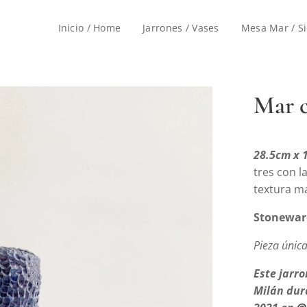
Inicio / Home
Jarrones / Vases
Mesa Mar / Si
Mar c
28.5cm x 1
tres con l
textura m
Stonewar
Pieza únic
Este jarro
Milán dur