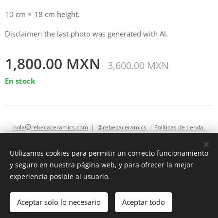
10 cm × 18 cm height.
Disclaimer: the last photo was generated with AI.
1,800.00
MXN
3,600.00
MXN
En stock
@
hola
rebecaceramics.com
|
@rebecaceramics
|
Políticas de tienda
Utilizamos cookies para permitir un correcto funcionamiento
y seguro en nuestra página web, y para ofrecer la mejor
hola@rebecaceramics.com
Cookies
experiencia posible al usuario.
Añadir a la cesta
Aceptar solo lo necesario
Aceptar todo