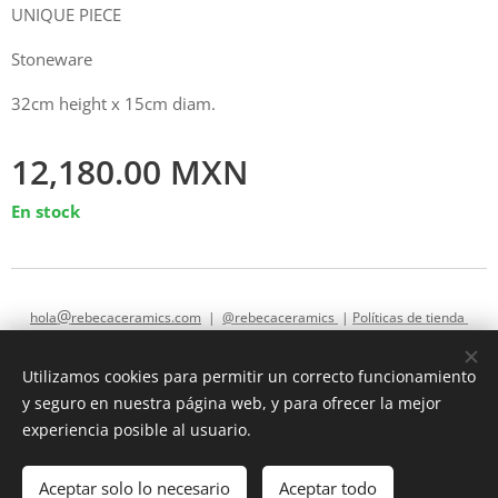
UNIQUE PIECE
Stoneware
32cm height x 15cm diam.
12,180.00
MXN
En stock
@
hola
rebecaceramics.com
|
@rebecaceramics
|
Políticas de tienda
Utilizamos cookies para permitir un correcto funcionamiento
y seguro en nuestra página web, y para ofrecer la mejor
hola@rebecaceramics.com
Cookies
experiencia posible al usuario.
Añadir a la cesta
Aceptar solo lo necesario
Aceptar todo