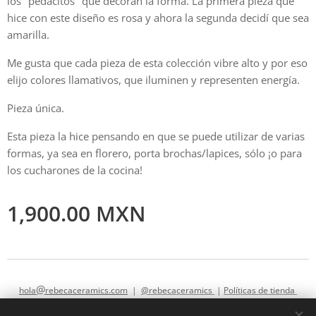
los "pedacitos" que decoran la forma. La primera pieza que
hice con este diseño es rosa y ahora la segunda decidí que sea
amarilla.
Me gusta que cada pieza de esta colección vibre alto y por eso
elijo colores llamativos, que iluminen y representen energía.
Pieza única.
Esta pieza la hice pensando en que se puede utilizar de varias
formas, ya sea en florero, porta brochas/lapices, sólo ¡o para
los cucharones de la cocina!
1,900.00
MXN
@
hola
rebecaceramics.com
|
@rebecaceramics
|
Políticas de tienda