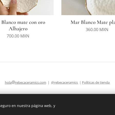
 Blanco mate con oro
Mar Blanco Mate pla
Alhajero
360.00
MXN
700.00
MXN
@
hola
rebecaceramics.com
|
@rebecaceramics
|
Políticas de tienda
 seguro en nuestra página web, y