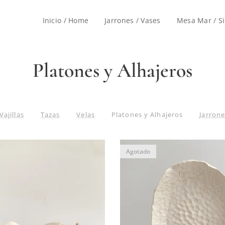
Inicio / Home
Jarrones / Vases
Mesa Mar / Si
Platones y Alhajeros
Vajillas
Tazas
Velas
Platones y Alhajeros
Jarron
Agotado