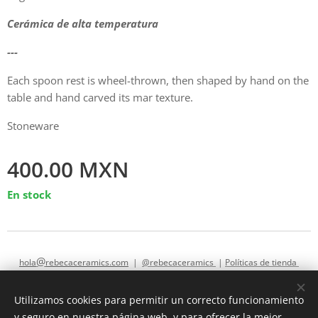
Cerámica de alta temperatura
---
Each spoon rest is wheel-thrown, then shaped by hand on the
table and hand carved its mar texture.
Stoneware
400.00
MXN
En stock
@
hola
rebecaceramics.com
|
@rebecaceramics
|
Políticas de tienda
Utilizamos cookies para permitir un correcto funcionamiento
y seguro en nuestra página web, y para ofrecer la mejor